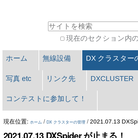
コ
パ
ン
ー
サイトを検索
テ
ソ
現在のセクション内
ン
ナ
詳
Navigation
ツ
ル
細
ホーム
無線設備
DX クラスター
に
ツ
検
索
飛
ー
写真 etc
リンク先
DXCLUSTER
ぶ
ル
コンテストに参加して！
|
ナ
現在位置:
/
/
2021.07.13 DX
ホーム
DX クラスターの管理
ビ
2021.07.13 DXSpider が止まる！