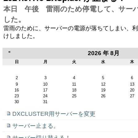
ゲ
本日 午後 雷雨のため停電して、サー
ー
した。
シ
雷雨のために、サーバーの電源が落ちてしまい、利
ョ
けしました。
ン
«
2026 年 8月
に
日
月
火
水
木
8
飛
月
2
3
4
5
6
ぶ
9
10
11
12
13
16
17
18
19
20
23
24
25
26
27
30
31
ナ
DXCLUSTER用サーバーを変更
ビ
ゲ
サーバー止まる。
ー
シ
ョ
サーバー切り替える！