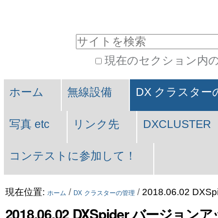
コ
パ
ン
ー
サイトを検索
テ
ソ
現在のセクション内
ン
ナ
詳
Navigation
ツ
ル
細
ホーム
無線設備
DX クラスター
に
ツ
検
索
飛
ー
写真 etc
リンク先
DXCLUSTER
ぶ
ル
コンテストに参加して！
|
ナ
現在位置:
/
/
2018.06.02 D
ホーム
DX クラスターの管理
ビ
2018.06.02 DXSpider バージョ