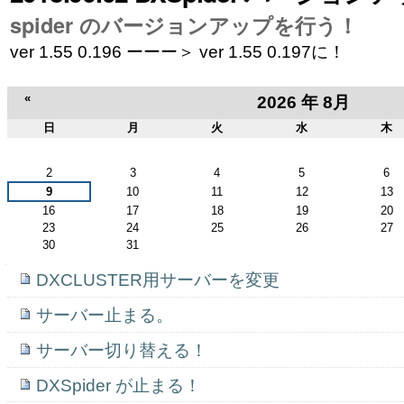
ゲ
spider のバージョンアップを行う！
ー
ver 1.55 0.196 ーーー＞ ver 1.55 0.197に！
シ
«
2026 年 8月
ョ
日
月
火
水
木
ン
8
月
2
3
4
5
6
に
9
10
11
12
13
飛
16
17
18
19
20
23
24
25
26
27
30
31
ぶ
ナ
DXCLUSTER用サーバーを変更
ビ
ゲ
サーバー止まる。
ー
シ
ョ
サーバー切り替える！
ン
DXSpider が止まる！